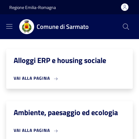
Salta al contenuto principale
Skip to footer content
Regione Emilia-Romagna
Comune di Sarmato
Alloggi ERP e housing sociale
VAI ALLA PAGINA
Ambiente, paesaggio ed ecologia
VAI ALLA PAGINA