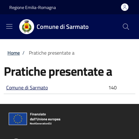
Salta al contenuto principale
Skip to footer content
Regione Emilia-Romagna
Comune di Sarmato
Briciole di pane
Home
/
Pratiche presentate a
Pratiche presentate a
Comune di Sarmato
140