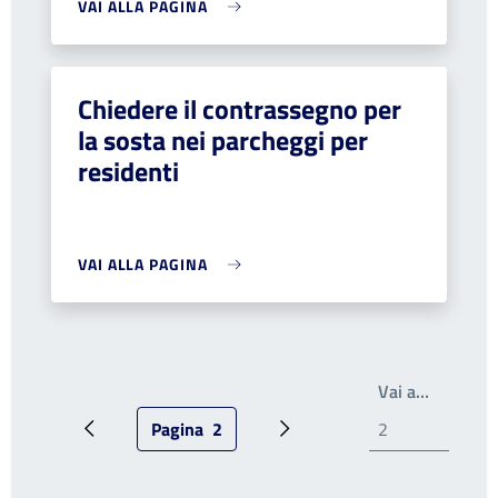
VAI ALLA PAGINA
Chiedere il contrassegno per
la sosta nei parcheggi per
residenti
VAI ALLA PAGINA
Scrivi il
Vai a…
Pagina
2
Pagina precedente
Pagina attuale
Pagina successiva