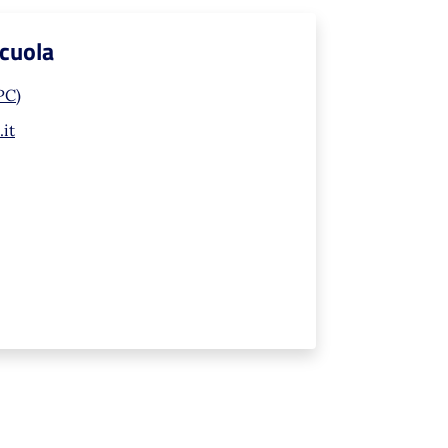
Scuola
PC)
it