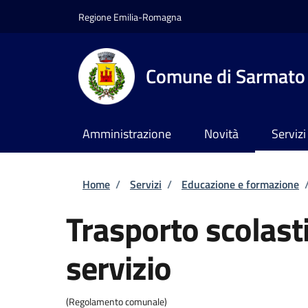
Salta al contenuto principale
Skip to footer content
Regione Emilia-Romagna
Comune di Sarmato
Amministrazione
Novità
Servizi
Briciole di pane
Home
/
Servizi
/
Educazione e formazione
Trasporto scolasti
servizio
(Regolamento comunale)