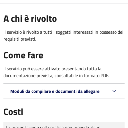
A chi è rivolto
Il servizio è rivolto a tutti i soggetti interessati in possesso dei
requisiti previsti.
Come fare
Il servizio può essere attivato presentando tutta la
documentazione prevista, consultabile in formato PDF.
Moduli da compilare e documenti da allegare
Costi
Tipo di pagamento
Importo
La presentazione della pratica non prevede alcun