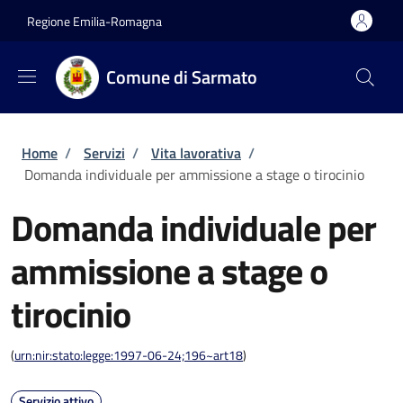
Salta al contenuto principale
Skip to footer content
Regione Emilia-Romagna
Comune di Sarmato
Briciole di pane
Home
/
Servizi
/
Vita lavorativa
/
Domanda individuale per ammissione a stage o tirocinio
Domanda individuale per
ammissione a stage o
tirocinio
(
urn:nir:stato:legge:1997-06-24;196~art18
)
Servizio attivo