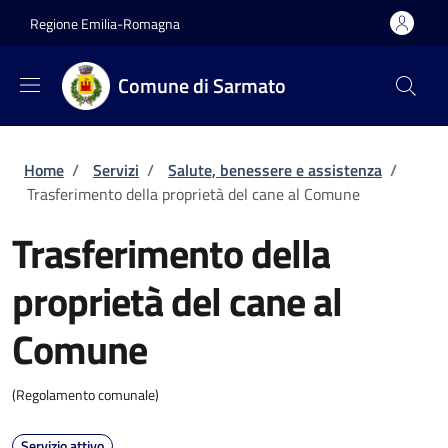
Salta al contenuto principale
Skip to footer content
Regione Emilia-Romagna
Comune di Sarmato
Briciole di pane
Home
/
Servizi
/
Salute, benessere e assistenza
/
Trasferimento della proprietà del cane al Comune
Trasferimento della
proprietà del cane al
Comune
(Regolamento comunale)
Servizio attivo