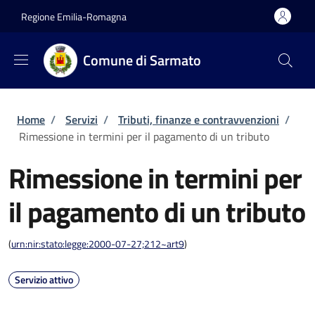
Salta al contenuto principale
Skip to footer content
Regione Emilia-Romagna
Comune di Sarmato
Briciole di pane
Home
/
Servizi
/
Tributi, finanze e contravvenzioni
/
Rimessione in termini per il pagamento di un tributo
Rimessione in termini per
il pagamento di un tributo
(
urn:nir:stato:legge:2000-07-27;212~art9
)
Servizio attivo