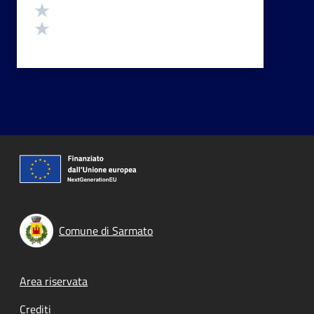
Valuta 2 stelle su 5
Valuta 1 stelle su 5
Comune di Sarmato
Footer menu
Area riservata
Crediti