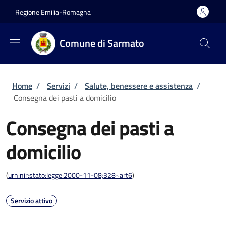
Salta al contenuto principale
Skip to footer content
Regione Emilia-Romagna
Comune di Sarmato
Briciole di pane
Home
/
Servizi
/
Salute, benessere e assistenza
/
Consegna dei pasti a domicilio
Consegna dei pasti a
domicilio
(
urn:nir:stato:legge:2000-11-08;328~art6
)
Servizio attivo