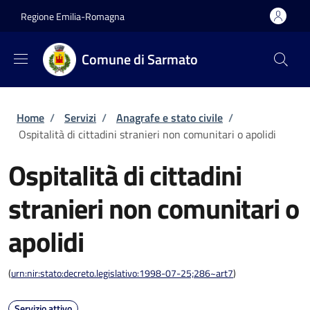
Salta al contenuto principale
Skip to footer content
Regione Emilia-Romagna
Comune di Sarmato
Briciole di pane
Home
/
Servizi
/
Anagrafe e stato civile
/
Ospitalità di cittadini stranieri non comunitari o apolidi
Ospitalità di cittadini
stranieri non comunitari o
apolidi
(
urn:nir:stato:decreto.legislativo:1998-07-25;286~art7
)
Servizio attivo