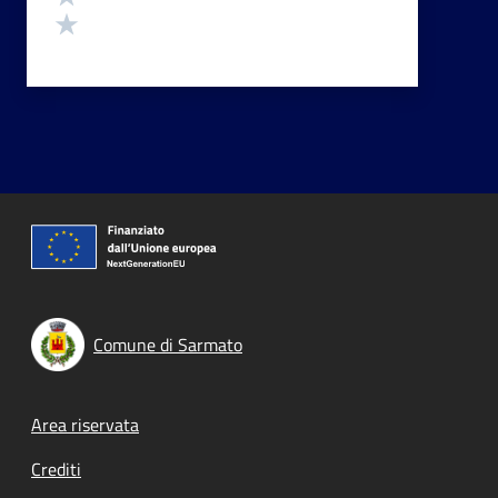
Valuta 1 stelle su 5
Comune di Sarmato
Footer menu
Area riservata
Crediti