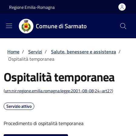
Salta al contenuto principale
Skip to footer content
Regione Emilia-Romagna
Comune di Sarmato
Briciole di pane
Home
/
Servizi
/
Salute, benessere e assistenza
/
Ospitalità temporanea
Ospitalità temporanea
(
urn:nir:regione.emilia.romagna:legge:2001-08-08;24~art27
)
Servizio attivo
Procedimento di ospitalità temporanea