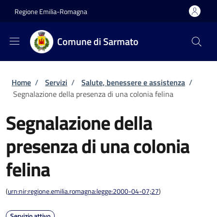
Salta al contenuto principale
Skip to footer content
Regione Emilia-Romagna
Comune di Sarmato
Briciole di pane
Home
/
Servizi
/
Salute, benessere e assistenza
/
Segnalazione della presenza di una colonia felina
Segnalazione della
presenza di una colonia
felina
(
urn:nir:regione.emilia.romagna:legge:2000-04-07;27
)
Servizio attivo