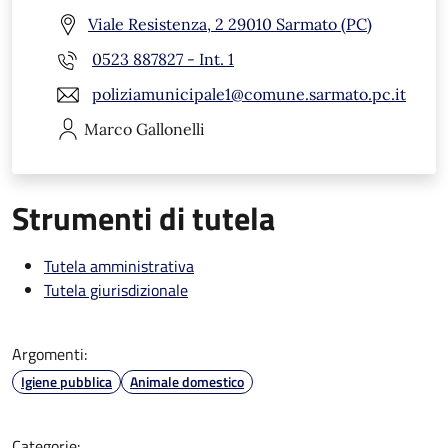
Viale Resistenza, 2 29010 Sarmato (PC)
0523 887827 - Int. 1
poliziamunicipale1@comune.sarmato.pc.it
Marco
Gallonelli
Strumenti di tutela
Tutela amministrativa
Tutela giurisdizionale
Argomenti:
Igiene pubblica
Animale domestico
Categorie: