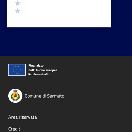
Valuta 2 stelle su 5
Valuta 1 stelle su 5
Comune di Sarmato
Footer menu
Area riservata
Crediti