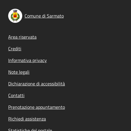
Comune di Sarmato
Footer menu
Area riservata
Crediti
Informativa privacy
Note legali
Dichiarazione di accessibilità
Contatti
Prenotazione appuntamento
Richiedi assistenza
Statistiche del portale