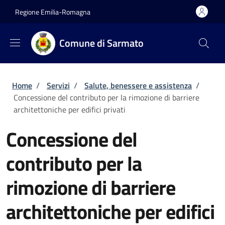
Salta al contenuto principale
Skip to footer content
Regione Emilia-Romagna
Comune di Sarmato
Briciole di pane
Home
/
Servizi
/
Salute, benessere e assistenza
/
Concessione del contributo per la rimozione di barriere
architettoniche per edifici privati
Concessione del
contributo per la
rimozione di barriere
architettoniche per edifici