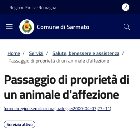
Salta al contenuto principale
Skip to footer content
Regione Emilia-Romagna
Comune di Sarmato
Briciole di pane
Home
/
Servizi
/
Salute, benessere e assistenza
/
Passaggio di proprietà di un animale d'affezione
Passaggio di proprietà di
un animale d'affezione
(
urn:nir:regione.emilia.romagna:legge:2000-04-07;27~11
)
Servizio attivo