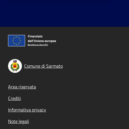
Comune di Sarmato
Footer menu
Area riservata
Crediti
Informativa privacy
Note legali