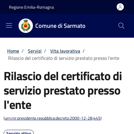
Salta al contenuto principale
Skip to footer content
Regione Emilia-Romagna
Comune di Sarmato
Briciole di pane
Home
/
Servizi
/
Vita lavorativa
/
Rilascio del certificato di servizio prestato presso l'ente
Rilascio del certificato di
servizio prestato presso
l'ente
(
urn:nir:presidente.repubblica:decreto:2000-12-28;445
)
Servizio attivo