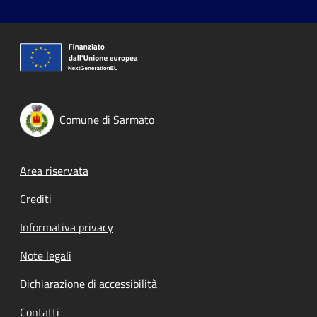
Comune di Sarmato
Footer menu
Area riservata
Crediti
Informativa privacy
Note legali
Dichiarazione di accessibilità
Contatti