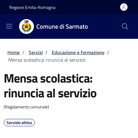
Salta al contenuto principale
Skip to footer content
Regione Emilia-Romagna
Comune di Sarmato
Briciole di pane
Home
/
Servizi
/
Educazione e formazione
/
Mensa scolastica: rinuncia al servizio
Mensa scolastica:
rinuncia al servizio
(Regolamento comunale)
Servizio attivo