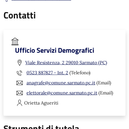
Contatti
Ufficio Servizi Demografici
Viale Resistenza, 2 29010 Sarmato (PC)
0523 887827 - Int. 2
(Telefono)
anagrafe@comune.sarmato.pc.it
(Email)
elettorale@comune.sarmato.pc.it
(Email)
Orietta
Agueriti
Strumenti di tutela