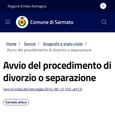
Salta al contenuto principale
Skip to footer content
Regione Emilia-Romagna
Comune di Sarmato
Briciole di pane
Home
/
Servizi
/
Anagrafe e stato civile
/
Avvio del procedimento di divorzio o separazione
Avvio del procedimento di
divorzio o separazione
(
urn:nir:stato:decreto.legge:2014-09-12;132~art12
)
Servizio attivo