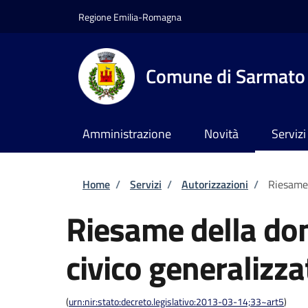
Salta al contenuto principale
Skip to footer content
Regione Emilia-Romagna
Comune di Sarmato
Amministrazione
Novità
Servizi
Briciole di pane
Home
/
Servizi
/
Autorizzazioni
/
Riesame 
Riesame della do
civico generalizza
(
urn:nir:stato:decreto.legislativo:2013-03-14;33~art5
)