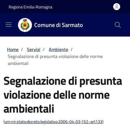
Salta al contenuto principale
Skip to footer content
Regione Emilia-Romagna
Comune di Sarmato
Briciole di pane
Home
/
Servizi
/
Ambiente
/
Segnalazione di presunta violazione delle norme
ambientali
Segnalazione di presunta
violazione delle norme
ambientali
(
urn:nir:stato:decreto.legislativo:2006-04-03;152~art133
)