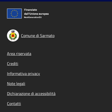
Comune di Sarmato
Footer menu
Area riservata
Crediti
Informativa privacy
Note legali
Dichiarazione di accessibilità
Contatti