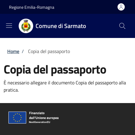
Salta al contenuto principale
Skip to footer content
Regione Emilia-Romagna
Comune di Sarmato
Briciole di pane
Home
/
Copia del passaporto
Copia del passaporto
È necessario allegare il documento Copia del passaporto alla
pratica.