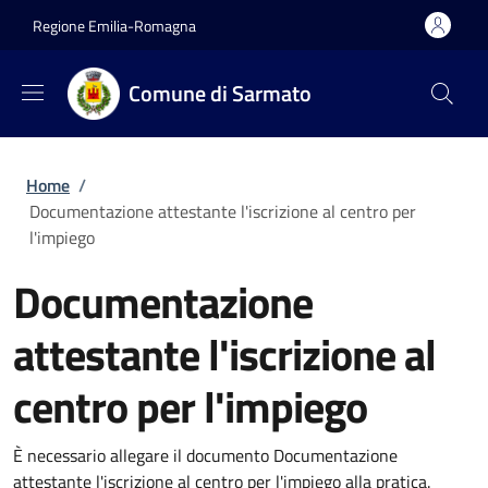
Salta al contenuto principale
Skip to footer content
Regione Emilia-Romagna
Comune di Sarmato
Briciole di pane
Home
/
Documentazione attestante l'iscrizione al centro per
l'impiego
Documentazione
attestante l'iscrizione al
centro per l'impiego
È necessario allegare il documento Documentazione
attestante l'iscrizione al centro per l'impiego alla pratica.