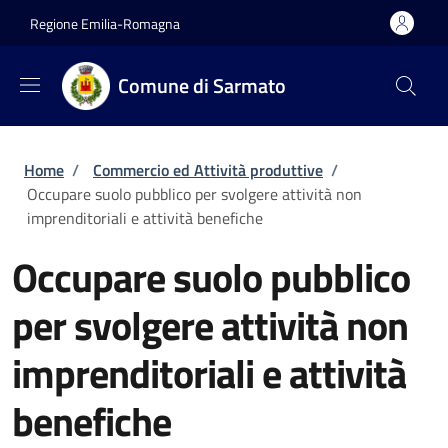
Salta al contenuto principale
Skip to footer content
Regione Emilia-Romagna
Comune di Sarmato
Briciole di pane
Home
/
Commercio ed Attività produttive
/
Occupare suolo pubblico per svolgere attività non
imprenditoriali e attività benefiche
Occupare suolo pubblico
per svolgere attività non
imprenditoriali e attività
benefiche