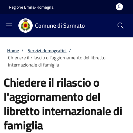
Salta al contenuto principale
Skip to footer content
Regione Emilia-Romagna
Comune di Sarmato
Briciole di pane
Home
/
Servizi demografici
/
Chiedere il rilascio o l'aggiornamento del libretto
internazionale di famiglia
Chiedere il rilascio o
l'aggiornamento del
libretto internazionale di
famiglia