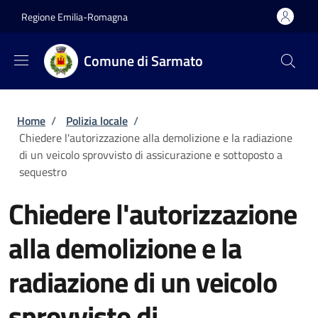
Salta al contenuto principale
Skip to footer content
Regione Emilia-Romagna
Comune di Sarmato
Briciole di pane
Home
/
Polizia locale
/
Chiedere l'autorizzazione alla demolizione e la radiazione
di un veicolo sprovvisto di assicurazione e sottoposto a
sequestro
Chiedere l'autorizzazione
alla demolizione e la
radiazione di un veicolo
sprovvisto di