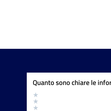
Quanto sono chiare le info
Valutazione
Valuta 5 stelle su 5
Valuta 4 stelle su 5
Valuta 3 stelle su 5