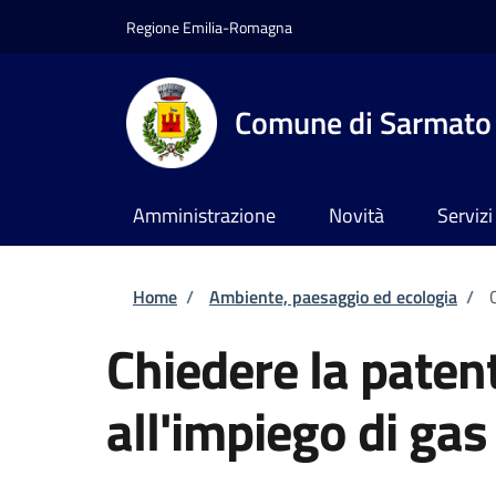
Salta al contenuto principale
Skip to footer content
Regione Emilia-Romagna
Comune di Sarmato
Amministrazione
Novità
Servizi
Briciole di pane
Home
/
Ambiente, paesaggio ed ecologia
/
Chiedere la patent
all'impiego di gas 