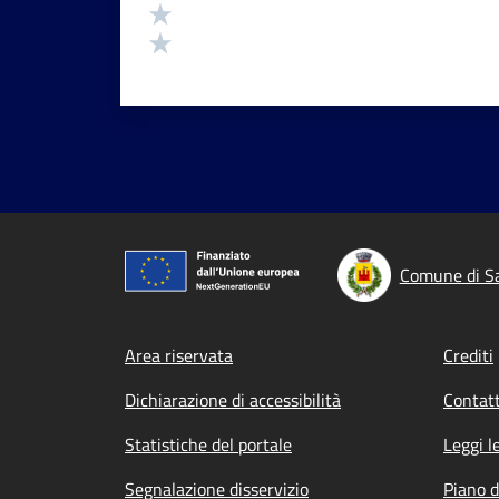
Valuta 2 stelle su 5
Valuta 1 stelle su 5
Comune di S
Footer menu
Area riservata
Crediti
Dichiarazione di accessibilità
Contatt
Statistiche del portale
Leggi l
Segnalazione disservizio
Piano d