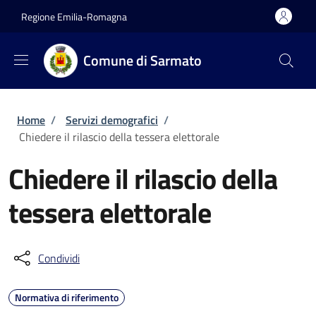
Salta al contenuto principale
Skip to footer content
Regione Emilia-Romagna
Comune di Sarmato
Briciole di pane
Home
/
Servizi demografici
/
Chiedere il rilascio della tessera elettorale
Chiedere il rilascio della
tessera elettorale
Condividi
Normativa di riferimento