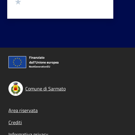
Valuta 1 stelle su 5
Comune di Sarmato
Footer menu
Area riservata
Crediti
Informativa privacy