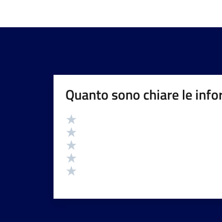
Quanto sono chiare le info
Valutazione
Valuta 5 stelle su 5
Valuta 4 stelle su 5
Valuta 3 stelle su 5
Valuta 2 stelle su 5
Valuta 1 stelle su 5