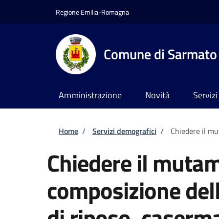
Salta al contenuto principale
Skip to footer content
Regione Emilia-Romagna
Comune di Sarmato
Amministrazione
Novità
Servizi
Briciole di pane
Home
/
Servizi demografici
/
Chiedere il mut
Chiedere il mutam
composizione dell
di riposo, caserma,