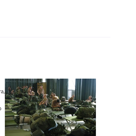
ra,
o