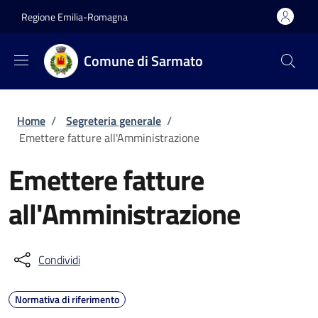
Salta al contenuto principale
Skip to footer content
Regione Emilia-Romagna
Comune di Sarmato
Briciole di pane
Home
/
Segreteria generale
/
Emettere fatture all'Amministrazione
Emettere fatture
all'Amministrazione
Condividi
Normativa di riferimento