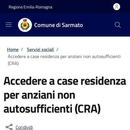
Salta al contenuto principale
Skip to footer content
Regione Emilia-Romagna
Comune di Sarmato
Briciole di pane
Home
/
Servizi sociali
/
Accedere a case residenza per anziani non autosufficienti
(CRA)
Accedere a case residenza
per anziani non
autosufficienti (CRA)
Condividi