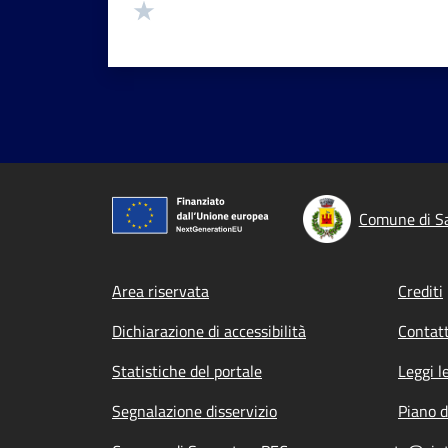
Valuta 1 stelle su 5
Comune di S
Footer menu
Area riservata
Crediti
Dichiarazione di accessibilità
Contatt
Statistiche del portale
Leggi l
Segnalazione disservizio
Piano d