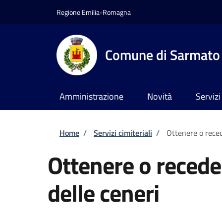
Salta al contenuto principale
Skip to footer content
Regione Emilia-Romagna
Comune di Sarmato
Amministrazione
Novità
Servizi
Briciole di pane
Home
/
Servizi cimiteriali
/
Ottenere o reced
Ottenere o recede
delle ceneri