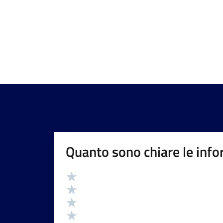
Quanto sono chiare le info
Valutazione
Valuta 5 stelle su 5
Valuta 4 stelle su 5
Valuta 3 stelle su 5
Valuta 2 stelle su 5